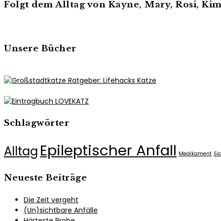
Folgt dem Alltag von Kayne, Mary, Rosi, K
Unsere Bücher
Schlagwörter
Epileptischer Anfall
Alltag
Medikament
Si
Neueste Beiträge
Die Zeit vergeht
(Un)sichtbare Anfälle
Härteste Probe