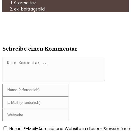
Startseite
>
ek-beitragsbild
Schreibe einen Kommentar
Kommentieren
Gib
deinen
Namen
Gib
oder
deine
Benutzernamen
E-
Gib
zum
Mail-
deine
Kommentieren
Adresse
Website-
Name, E-Mail-Adresse und Website in diesem Browser für
ein
zum
URL