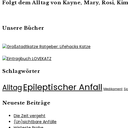
Folgt dem Alltag von Kayne, Mary, Rosi, K
Unsere Bücher
Schlagwörter
Epileptischer Anfall
Alltag
Medikament
Si
Neueste Beiträge
Die Zeit vergeht
(Un)sichtbare Anfälle
Härteste Probe