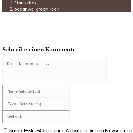
Startseite
>
oceanwp-green-icon
Schreibe einen Kommentar
Kommentieren
Gib
deinen
Namen
Gib
oder
deine
Benutzernamen
E-
Gib
zum
Mail-
deine
Kommentieren
Adresse
Website-
Name, E-Mail-Adresse und Website in diesem Browser für
ein
zum
URL