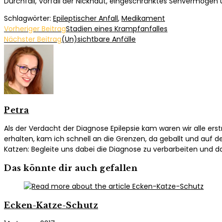
Durchfall, Vorfall der Nickhaut, eingeschränktes Sehvermögen
Schlagwörter:
Epileptischer Anfall
,
Medikament
Weitere
Vorheriger Beitrag
Stadien eines Krampfanfalles
Nächster Beitrag
(Un)sichtbare Anfälle
Artikel
ansehen
Petra
Als der Verdacht der Diagnose Epilepsie kam waren wir alle er
erhalten, kam ich schnell an die Grenzen, da geballt und auf d
Katzen: Begleite uns dabei die Diagnose zu verbarbeiten und d
Das könnte dir auch gefallen
Ecken-Katze-Schutz