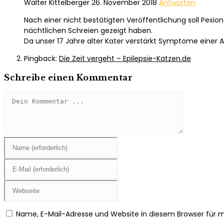
Walter Kittelberger
26. November 2018
Antworten
Nach einer nicht bestätigten Veröffentlichung soll Pex
nächtlichen Schreien gezeigt haben.
Da unser 17 Jahre alter Kater verstärkt Symptome einer A
Pingback:
Die Zeit vergeht – Epilepsie-Katzen.de
Schreibe einen Kommentar
Kommentieren
Gib
deinen
Namen
Gib
oder
deine
Benutzernamen
E-
Gib
zum
Mail-
deine
Kommentieren
Adresse
Website-
Name, E-Mail-Adresse und Website in diesem Browser für
ein
zum
URL