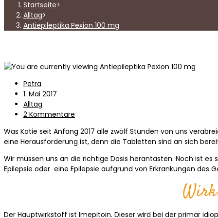
Startseite
>
Alltag
>
Antiepileptika Pexion 100 mg
Beitrags-
Petra
Autor:
Beitrag
1. Mai 2017
veröffentlicht:
Beitrags-
Alltag
Kategorie:
Beitrags-
2 Kommentare
Kommentare:
Was Katie seit Anfang 2017 alle zwölf Stunden von uns verabr
eine Herausforderung ist, denn die Tabletten sind an sich bereit
Wir müssen uns an die richtige Dosis herantasten. Noch ist es s
Epilepsie oder eine Epilepsie aufgrund von Erkrankungen des G
Wirk
Der Hauptwirkstoff ist Imepitoin. Dieser wird bei der primär id