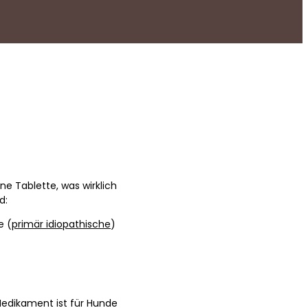
eine Tablette, was wirklich
d:
e (
primär idiopathische
)
 Medikament ist für Hunde