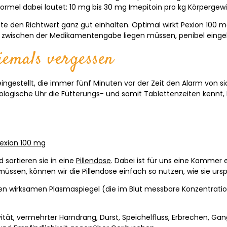
Formel dabei lautet: 10 mg bis 30 mg Imepitoin pro kg Körpergewi
ette den Richtwert ganz gut einhalten. Optimal wirkt Pexion 100 
e zwischen der Medikamentengabe liegen müssen, penibel einge
iemals vergessen
ngestellt, die immer fünf Minuten vor der Zeit den Alarm von si
iologische Uhr die Fütterungs- und somit Tablettenzeiten kenn
sortieren sie in eine
Pillendose
. Dabei ist für uns eine Kammer e
en, können wir die Pillendose einfach so nutzen, wie sie urspr
einen wirksamen Plasmaspiegel (die im Blut messbare Konzentrati
ität, vermehrter Harndrang, Durst, Speichelfluss, Erbrechen, Ga