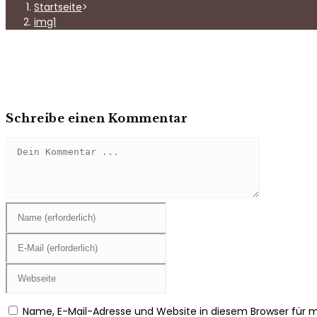
Startseite
>
img1
Schreibe einen Kommentar
Kommentieren
Gib
deinen
Namen
Gib
oder
deine
Benutzernamen
E-
Gib
zum
Mail-
deine
Kommentieren
Adresse
Website-
Name, E-Mail-Adresse und Website in diesem Browser für
ein
zum
URL