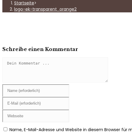
Startseite
>
logo-ek-transparent_orange2
Schreibe einen Kommentar
Kommentieren
Gib
deinen
Namen
Gib
oder
deine
Benutzernamen
E-
Gib
zum
Mail-
deine
Kommentieren
Adresse
Website-
Name, E-Mail-Adresse und Website in diesem Browser für
ein
zum
URL